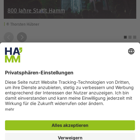
800 Jahre Stadt Hamm
© Thorsten Hübner
Seite drucken
Seite teilen
Der direkte Draht
Zentrale Rufnummer:
02381 17-0