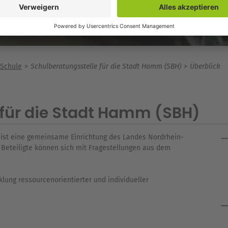
 Schule
Schulberatungsstelle für die Stadt Hamm (SBH)
Überblick
 für die Stadt Hamm (SBH)
 ist eine gemeinsame Einrichtung des Landes Nordrhein-
Beteiligte können sich mit Fragestellungen aus dem
klung ressourcenorientierter und individueller