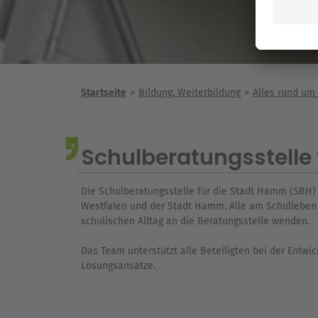
Startseite
Bildung, Weiterbildung
Alles rund um
Schulberatungsstelle
Die Schulberatungsstelle für die Stadt Hamm (SBH)
Westfalen und der Stadt Hamm. Alle am Schulleben 
schulischen Alltag an die Beratungsstelle wenden.
Das Team unterstützt alle Beteiligten bei der Entwic
Lösungsansätze.