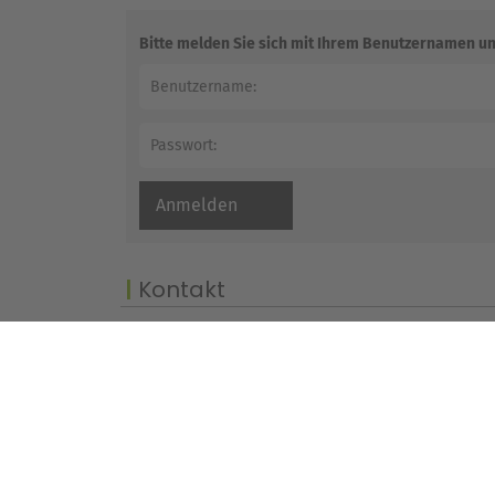
Bitte melden Sie sich mit Ihrem Benutzernamen un
Kontakt
Schulberatungsstelle für die Stadt Ha
Stadthausstraße 3
59065 Hamm
Fon: 02381 17-5061
Fax: 02381 17-105061
Internet