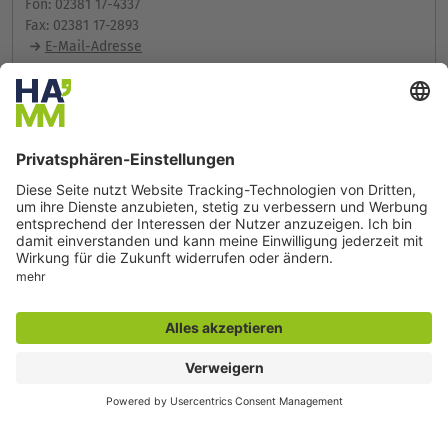
Fon: 02381 17-4337
Fax: 02381 17-2893
E-Mail-Adresse
Weitere Infos im Serviceportal
Amt für Bauordnung und Immissionsschutz
Frau Kara
Gustav-Heinemann-Straße 10
59065 Hamm
Fon: 02381 17-4336
Fax: 02381 17-104336
E-Mail-Adresse
Weitere Infos im Serviceportal