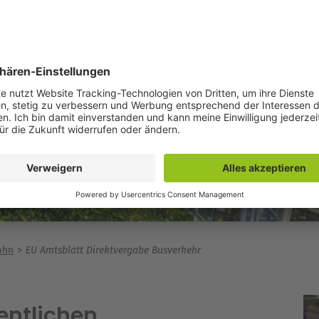
ahn
EU Amtsblatt Direktvergabe Busverkehr
entlichen