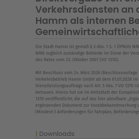
Verkehrsdiensten an 
Hamm als internen Be
Gemeinwirtschaftlich
Die Stadt Hamm ist gemäß § 3 Abs. 1 S. 1 ÖPNVG N
NRW zugleich zuständige Behörde im Sinne der Vero
des Rates vom 23. Oktober 2007 (VO 1370).
Mit Beschluss vom 24. März 2026 (Beschlussvorlage 
Verkehrsbetrieb Hamm GmbH ab dem 01.01.2028 im W
Dienstleistungsauftrags nach Art. 5 Abs. 1 VO 1370 i
betrauen. Hierzu hat sie im Amtsblatt der Europäi
1370 veröffentlicht, die auf das hier abrufbare „Er
ergänzenden Dokument zur Vorabbekanntmachung un
(Mindest-) Anforderungen für Fahrplan, Beförderung
Downloads