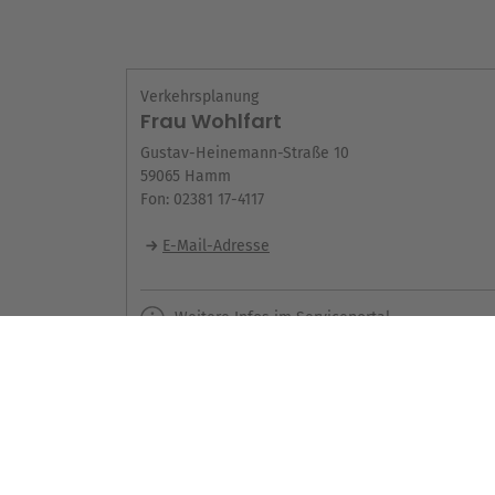
Verkehrsplanung
Frau Wohlfart
Gustav-Heinemann-Straße 10
59065 Hamm
Fon: 02381 17-4117
E-Mail-Adresse
Weitere Infos im Serviceportal
Seite teilen