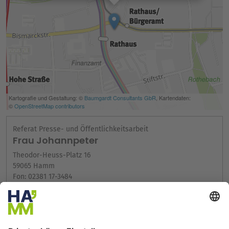
Referat Presse- und Öffentlichkeitsarbeit
Frau Johannpeter
Theodor-Heuss-Platz 16
59065 Hamm
Fon: 02381 17-3484
Fax: 02381 17-103484
E-Mail-Adresse