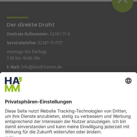
Der direkte Draht
Zentrale Rufnummer:
02381 17-0
Servicetelefon:
02381 17-7777
montags bis freitags
7:30 bis 18:00 Uhr
E-Mail:
info@stadt.hamm.de
Besondere Services
Veranstaltungskalender
Serviceportal