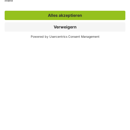
Stadtplan und Geodaten
Sag`s Hamm (Anliegen melden)
Themenübersicht
Rathaus, Politik
Planen, Bauen, Wohnen
Tourismus
Kultur
Wirtschaft
Bildung, Weiterbildung
Umwelt, Abfallwirtschaft
Klima, Mobilität
Gesellschaft, Soziales, Gesundheit
Sport