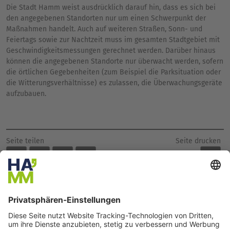
Die Stadt Hamm weist ausdrücklich darauf hin, dass es sich bei
den angegebenen Standorten nur um einen Schwerpunkt der
Maßnahmen handelt. Auch auf weiteren Straßen, Sonn- und
Feiertags sowie zur Nachtzeit muss im gesamten Stadtgebiet mit
Geschwindigkeitsmessungen gerechnet werden. Darüber hinaus
können die angegebenen Standorte nur überwacht werden, sofern
die örtlichen Gegebenheiten (zum Beispiel die Parksituation oder
die Witterungsverhältnisse) es zulassen, die Überwachungsgeräte
aufzubauen.
Seite drucken
Seite teilen