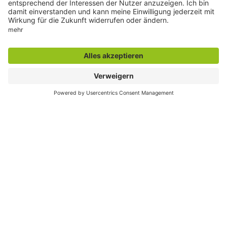
Der direkte Draht
Zentrale Rufnummer:
02381 17-0
Servicetelefon:
02381 17-7777
montags bis freitags
7:30 bis 18:00 Uhr
E-Mail:
info@stadt.hamm.de
Besondere Services
Veranstaltungskalender
Serviceportal
Stadtplan und Geodaten