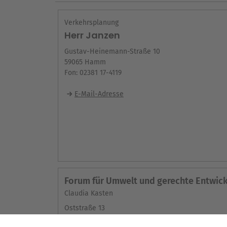
Verkehrsplanung
Herr Janzen
Gustav-Heinemann-Straße 10
59065 Hamm
Fon: 02381 17-4119
E-Mail-Adresse
Forum für Umwelt und gerechte Entwickl
Claudia Kasten
Oststraße 13
59065 Hamm