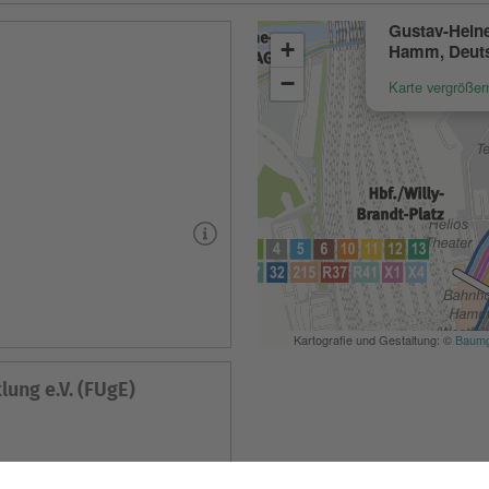
ung e.V. (FUgE)