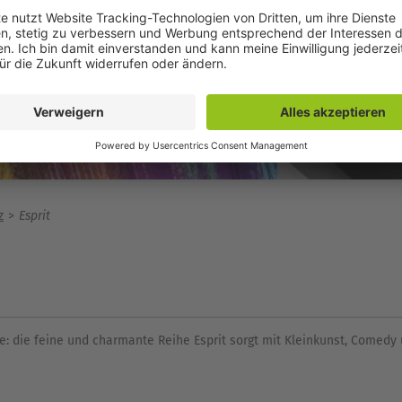
z
Esprit
äste: die feine und charmante Reihe Esprit sorgt mit Kleinkunst, Comed