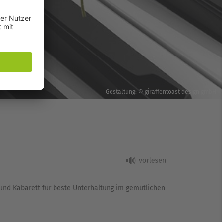
Gestaltung: © giraffentoast design gmbH
y und Kabarett für beste Unterhaltung im gemütlichen