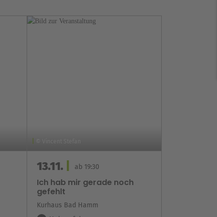
© Vincent Stefan
© Ralf Bauer
13.11.
06.02.
ab 19:30
Ich hab mir gerade noch
Ich war's n
gefehlt
Kurhaus Bad
Kurhaus Bad Hamm