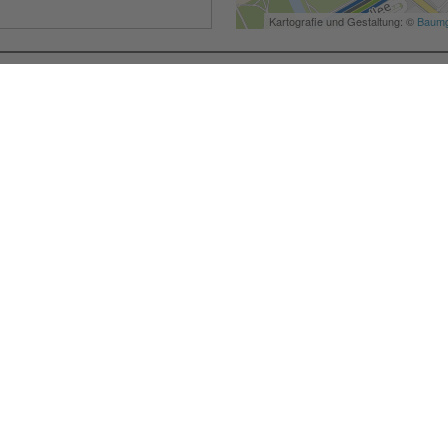
Besondere Services
Veranstaltungskalender
Serviceportal
Stadtplan und Geodaten
Sag`s Hamm (Anliegen melden)