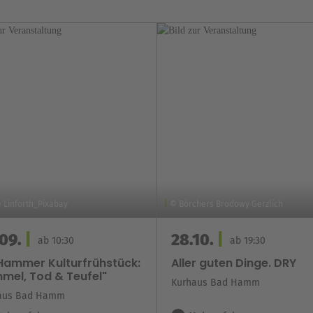
 Linforth_Pixabay
© Börchers Brodowy Gerzlich
09.
28.10.
ab 10:30
ab 19:30
 Hammer Kulturfrühstück:
Aller guten Dinge. DRY
mel, Tod & Teufel"
Kurhaus Bad Hamm
aus Bad Hamm