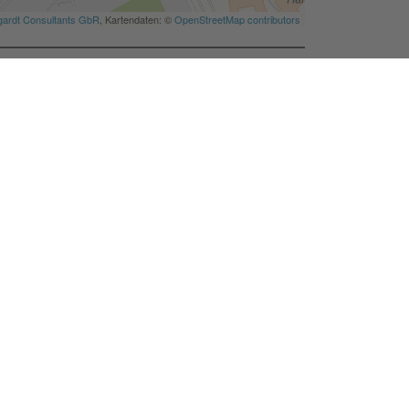
Seite drucken
Themenübersicht
Rathaus, Politik
Planen, Bauen, Wohnen
Tourismus
Kultur
Wirtschaft
Bildung, Weiterbildung