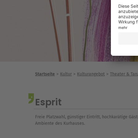
Startseite
Kultur
Kulturangebot
Theater & Tan
Esprit
Freie Platzwahl, günstiger Eintritt, hochkarätige G
Ambiente des Kurhauses.