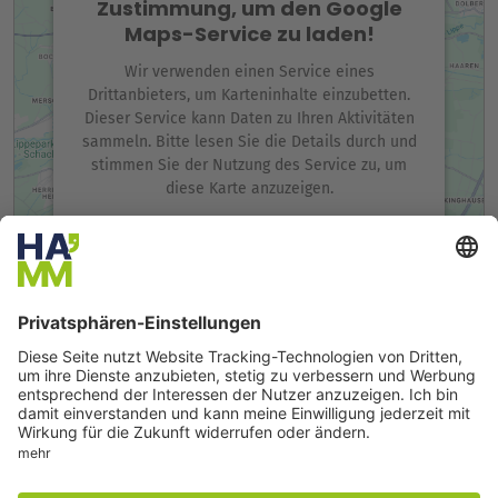
Zustimmung, um den Google
Maps-Service zu laden!
Wir verwenden einen Service eines
Drittanbieters, um Karteninhalte einzubetten.
Dieser Service kann Daten zu Ihren Aktivitäten
sammeln. Bitte lesen Sie die Details durch und
stimmen Sie der Nutzung des Service zu, um
diese Karte anzuzeigen.
Mehr Informationen
Akzeptieren
Seite drucken
Seite teilen
powered by
Usercentrics Consent Management
Platform