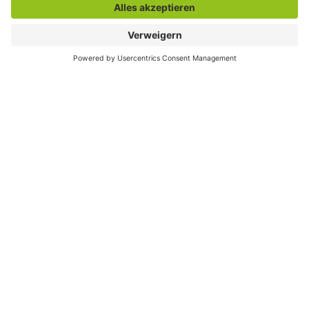
Der direkte Draht
Zentrale Rufnummer:
02381 17-0
Servicetelefon:
02381 17-7777
montags bis freitags
7:30 bis 18:00 Uhr
E-Mail:
info@stadt.hamm.de
Besondere Services
Veranstaltungskalender
Serviceportal
Stadtplan und Geodaten