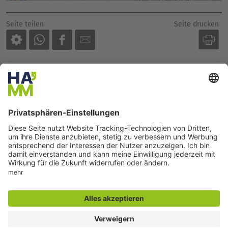
Akzeptieren
Seite drucken
Seite teilen
powered by
Usercentrics Consent Management
Platform
Der direkte Draht
Zentrale Rufnummer:
02381 17-0
Servicetelefon:
02381 17-7777
montags bis freitags
7:30 bis 18:00 Uhr
E-Mail:
info@stadt.hamm.de