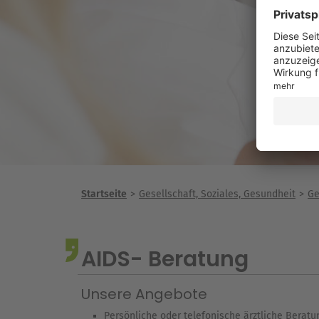
Startseite
Gesellschaft, Soziales, Gesundheit
Ge
AIDS- Beratung
Unsere Angebote
Persönliche oder telefonische ärztliche Beratu