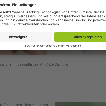
sundheit
Gesundheitsamt
AIDS-Beratung
ng für alle Menschen mit Fragen