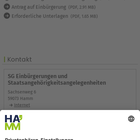
Antrag auf Einbürgerung
(PDF, 2.91 MB)
Erforderliche Unterlagen
(PDF, 1.65 MB)
Kontakt
SG Einbürgerungen und
Staatsangehörigkeitsangelegenheiten
Sachsenweg 6
59073 Hamm
Internet
Erreichbarkeit
Weitere Infos im Serviceportal