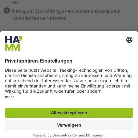
KB)
Antrag auf Einrichtung eines personenbezogenen
Behindertenparkplatzes
Seite drucken
Seite teilen
Der direkte Draht
Zentrale Rufnummer:
02381 17-0
Servicetelefon:
02381 17-7777