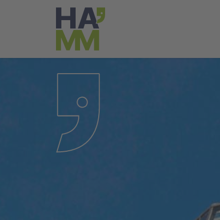
Springe zum Hauptmenü
Springe zum Inhaltsbereich
Springe zum Seitenfuß
Springe zur Suche