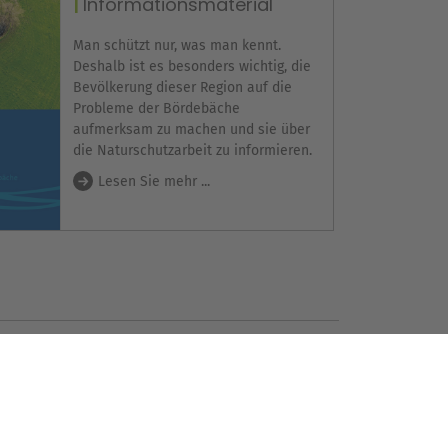
Informationsmaterial
Man schützt nur, was man kennt.
Deshalb ist es besonders wichtig, die
Bevölkerung dieser Region auf die
Probleme der Bördebäche
aufmerksam zu machen und sie über
die Naturschutzarbeit zu informieren.
Lesen Sie mehr ...
igen Ihre Zustimmung,
oogle Maps-Service zu
laden!