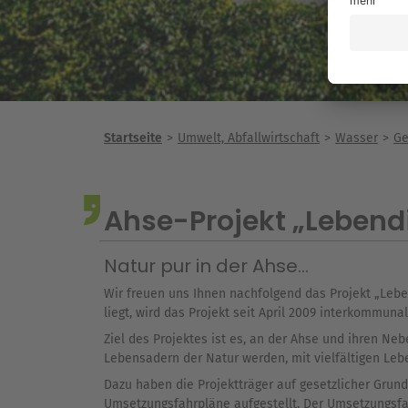
Startseite
Umwelt, Abfallwirtschaft
Wasser
Ge
Ahse-Projekt „Lebend
Natur pur in der Ahse...
Wir freuen uns Ihnen nachfolgend das Projekt „Leb
liegt, wird das Projekt seit April 2009 interkommuna
Ziel des Projektes ist es, an der Ahse und ihren N
Lebensadern der Natur werden, mit vielfältigen Le
Dazu haben die Projektträger auf gesetzlicher Grun
Umsetzungsfahrpläne aufgestellt. Der Umsetzungsf