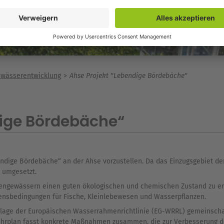
wässerentwicklung
Ahse Projekt "Lebendige Bördebäche"
ige Bördebäche“
endige Bördebäche“ an der Ahse vorzustellen. Da das Einzugsgebiet d
l umgesetzt.
ebengewässern einen guten ökologischen und chemischen Zustand zu er
bensbedingungen für Fische, Kleinlebewesen und Wasserpflanzen.
dlage der
Europäischen Wasserrahmenrichtlinie (EG-WRRL)
gemeinschaf
ahrplan fasst konkrete Maßnahmen zusammen, die zur Verbesserung d