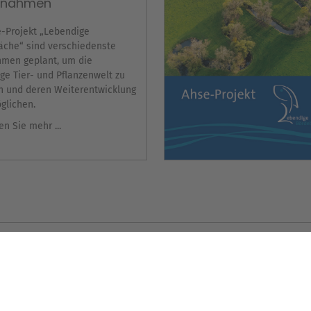
nahmen
-Projekt „Lebendige
che“ sind verschiedenste
men geplant, um die
tige Tier- und Pflanzenwelt zu
n und deren Weiterentwicklung
glichen.
en Sie mehr ...
Wir benöt
um den G