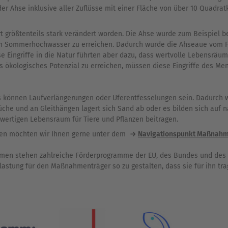
er Ahse inklusive aller Zuflüsse mit einer Fläche von über 10 Quadrat
t größtenteils stark verändert worden. Die Ahse wurde zum Beispiel be
on Sommerhochwasser zu erreichen. Dadurch wurde die Ahseaue vom Fl
e Eingriffe in die Natur führten aber dazu, dass wertvolle Lebensräum
s ökologisches Potenzial zu erreichen, müssen diese Eingriffe des 
können Laufverlängerungen oder Uferentfesselungen sein. Dadurch wi
che und an Gleithängen lagert sich Sand ab oder es bilden sich auf 
hwertigen Lebensraum für Tiere und Pflanzen beitragen.
men möchten wir Ihnen gerne unter dem
Navigationspunkt Maßnah
hmen stehen zahlreiche Förderprogramme der EU, des Bundes und des 
astung für den Maßnahmenträger so zu gestalten, dass sie für ihn tra