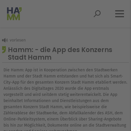
Springe zum Hauptmenü
Springe zum Inhaltsbereich
Springe zum Seitenfuß
Springe zur Suche
Hamm: - die App des Konzerns
Stadt Hamm
Die Hamm: App ist in Kooperation zwischen den Stadtwerken
Hamm und der Stadt Hamm entstanden und hat sich als Smart-
City-App für den gesamten Konzern Stadt Hamm etabliert werden.
Anlässlich des Digitaltages 2020 wurde die App erstmals
vorgestellt und wird seitdem stetig weiterentwickelt. Die App
beinhaltet Informationen und Dienstleistungen aus dem
gesamten Konzern Stadt Hamm, wie beispielsweise die
Zählerablese der Stadtwerke, dem Abfallkalender des ASH, dem
Online-Parkleitsystem, einem Überblick über Sharing-Angebote
bis hin zur Möglichkeit, Dokumente online an die Stadtverwaltung