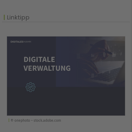
Linktipp
© onephoto – stock.adobe.com