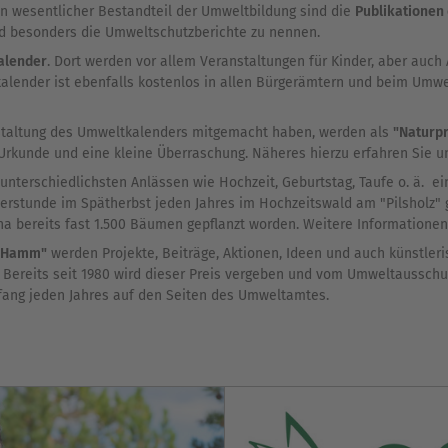
n wesentlicher Bestandteil der Umweltbildung sind die
Publikationen
nd besonders die Umweltschutzberichte zu nennen.
alender
. Dort werden vor allem Veranstaltungen für Kinder, aber auc
ender ist ebenfalls kostenlos in allen Bürgerämtern und beim Umwel
anstaltung des Umweltkalenders mitgemacht haben, werden als
"Naturpr
e Urkunde und eine kleine Überraschung. Näheres hierzu erfahren Sie un
unterschiedlichsten Anlässen wie Hochzeit, Geburtstag, Taufe o. ä. 
tunde im Spätherbst jeden Jahres im Hochzeitswald am "Pilsholz" ge
 ha bereits fast 1.500 Bäumen gepflanzt worden. Weitere Informationen
t Hamm"
werden Projekte, Beiträge, Aktionen, Ideen und auch künstleri
Bereits seit 1980 wird dieser Preis vergeben und vom Umweltausschus
fang jeden Jahres auf den Seiten des Umweltamtes.