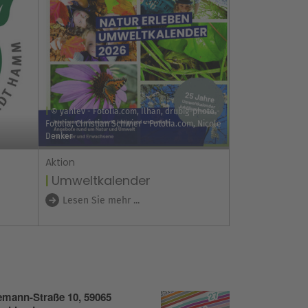
© yanlev - Fotolia.com, Ilhan, drubig-photo -
Fotolia, Christian Schwier - Fotolia.com, Nicole
Denker
Aktion
Umweltkalender
Lesen Sie mehr ...