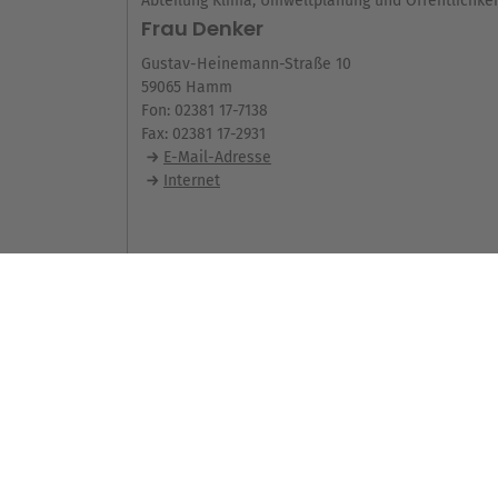
Abteilung Klima, Umweltplanung und Öffentlichkei
Frau Denker
Gustav-Heinemann-Straße 10
59065 Hamm
Fon: 02381 17-7138
Fax: 02381 17-2931
E-Mail-Adresse
Internet
Seite teilen