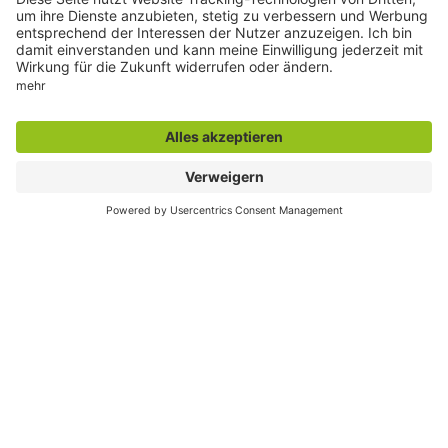
Der direkte Draht
Zentrale Rufnummer:
02381 17-0
Servicetelefon:
02381 17-7777
montags bis freitags
7:30 bis 18:00 Uhr
E-Mail:
info@stadt.hamm.de
Besondere Services
Veranstaltungskalender
Serviceportal