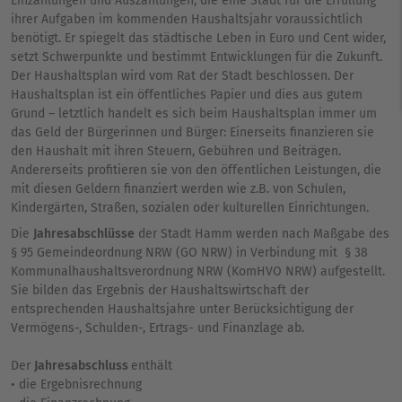
Einzahlungen und Auszahlungen, die eine Stadt für die Erfüllung
ihrer Aufgaben im kommenden Haushaltsjahr voraussichtlich
benötigt. Er spiegelt das städtische Leben in Euro und Cent wider,
setzt Schwerpunkte und bestimmt Entwicklungen für die Zukunft.
Der Haushaltsplan wird vom Rat der Stadt beschlossen. Der
Haushaltsplan ist ein öffentliches Papier und dies aus gutem
Grund – letztlich handelt es sich beim Haushaltsplan immer um
das Geld der Bürgerinnen und Bürger: Einerseits finanzieren sie
den Haushalt mit ihren Steuern, Gebühren und Beiträgen.
Andererseits profitieren sie von den öffentlichen Leistungen, die
mit diesen Geldern finanziert werden wie z.B. von Schulen,
Kindergärten, Straßen, sozialen oder kulturellen Einrichtungen.
Die
Jahresabschlüsse
der Stadt Hamm werden nach Maßgabe des
§ 95 Gemeindeordnung NRW (GO NRW) in Verbindung mit § 38
Kommunalhaushaltsverordnung NRW (KomHVO NRW) aufgestellt.
Sie bilden das Ergebnis der Haushaltswirtschaft der
entsprechenden Haushaltsjahre unter Berücksichtigung der
Vermögens-, Schulden-, Ertrags- und Finanzlage ab.
Der
Jahresabschluss
enthält
• die Ergebnisrechnung