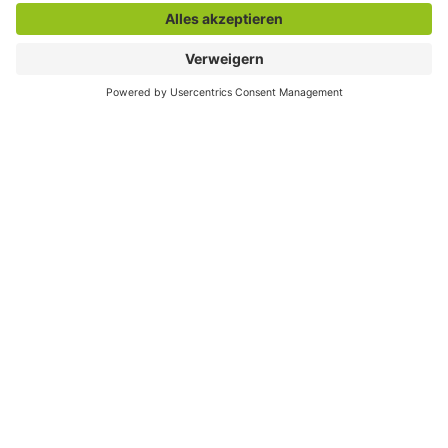
Der direkte Draht
Zentrale Rufnummer:
02381 17-0
Servicetelefon:
02381 17-7777
montags bis freitags
7:30 bis 18:00 Uhr
E-Mail:
info@stadt.hamm.de
Besondere Services
Veranstaltungskalender
Serviceportal