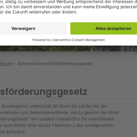
derung
Kommunalinvestitionsförderungsgesetz
sförderungsgesetz
m Bundesgebiet unterstützt der Bund die Länder bei der
r Gemeinden und Gemeindeverbände. Hierzu gewährt der Bund
erungsfonds“ den Ländern Finanzhilfen für Investitionen
nach Artikel 104b Absatz 1 Nummer 2 des Grundgesetzes.
mm gefördert: