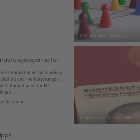
© Gerd Altmann - pixabay
änderangelegenheiten
ine Informationen zur Einreise,
altstitel und -verlängerungen,
wie Informationen für EU-
innen
en Sie mehr ....
©studio v-zwoelf - stock.adobe.co
tipps