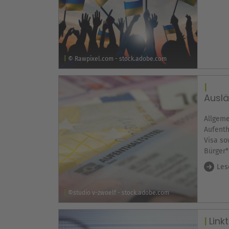
© Rawpixel.com - stock.adobe.com
Ausl
Allgeme
Aufenth
Visa so
Bürger*
Les
©studio v-zwoelf - stock.adobe.com
Link