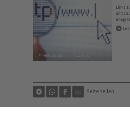
Links 
und zu 
Integra
Les
© Paulus Nugroho R - Fotolia.com
Seite teilen