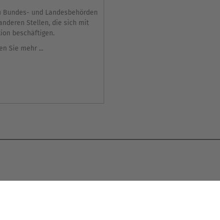
zu Bundes- und Landesbehörden
anderen Stellen, die sich mit
tion beschäftigen.
en Sie mehr ...