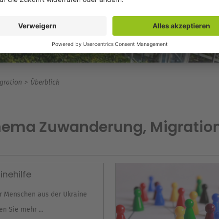
gration
Überblick
hema Zuwanderung, Migratio
inehilfe
ür Menschen aus der Ukraine
en Sie mehr ...