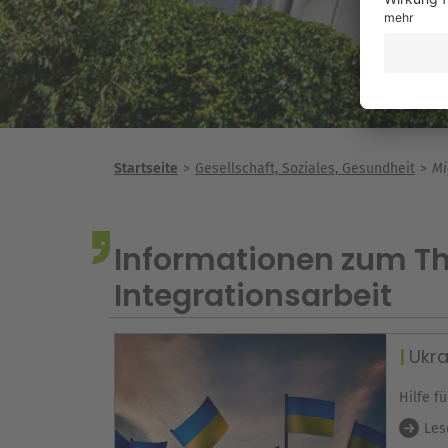
Startseite
Gesellschaft, Soziales, Gesundheit
Mi
Informationen zum T
Integrationsarbeit
Ukra
Hilfe f
Les