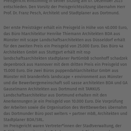
Preisgericht einstimmig in seiner Sitzung am 07. Dezember 2023
entschieden. Den Vorsitz der Preisgerichtssitzung übernahm Herr
Prof. Dr. Franz Pesch, Architekt und Stadtplaner aus Dortmund.
Der erste Preisträger erhält ein Preisgeld in Höhe von 40.000 Euro,
das Büro htarchitektur Henrike Thiemann Architekten BDA aus
Münster mit scape Landschaftsarchitekten aus Düsseldorf erhält
für den zweiten Preis ein Preisgeld von 25.000 Euro. Das Büro 4a
Architekten GmbH aus Stuttgart erhält mit nsp
landschaftsarchitekten stadtplaner PartGmbB schonhoff schadzek
depenbrock aus Hannover mit dem dritten Preis ein Preisgeld von
15.000 Euro. Die zwei Büros puppendahlarchitektur GmbH aus
Münster mit brandenfels landscape + environment aus Münster
und die Bewerbergemeinschaft soll sasse architekten BDA und GA
Gauselmann Architekten aus Dortmund mit TAMKUS
Landschaftsarchitektur aus Dortmund erhalten mit den
Anerkennungen je ein Preisgeld von 10.000 Euro. Die Vorprüfung
der Arbeiten sowie die Organisation des Wettbewerbes übernahm
das Dortmunder Büro post welters + partner mbB, Architekten und
Stadtplaner BDA/SRL.
Im Preisgericht waren Vertreter*innen der Stadtverwaltung, der