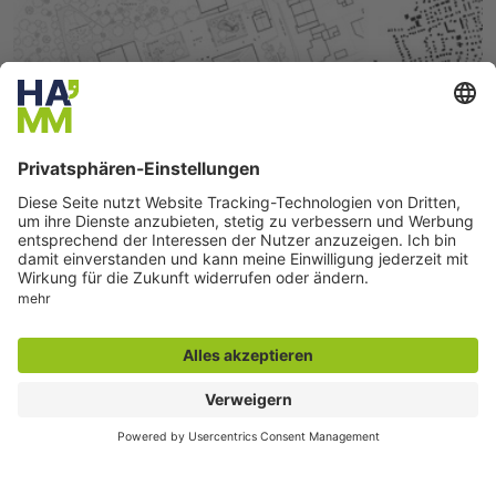
2. Rundgang
Architektur:
OKF ARCHITEKTEN GmbH
Osnabrück
Landschaftsarchitektur:
JKL Landschaftsarchitektur und Stadtplanung
Osnabrück
Zu den Plänen ...