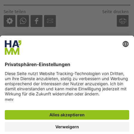
Seite drucken
Seite teilen
Der direkte Draht
Zentrale Rufnummer:
02381 17-0
Servicetelefon:
02381 17-7777
montags bis freitags
7:30 bis 18:00 Uhr
E-Mail:
info@stadt.hamm.de