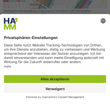
Seite drucken
Seite teilen
Der direkte Draht
Zentrale Rufnummer:
02381 17-0
Servicetelefon:
02381 17-7777
montags bis freitags
7:30 bis 18:00 Uhr
E-Mail:
info@stadt.hamm.de