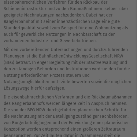
eisenbahnrechtlichen Verfahren für den Rückbau der
Schieneninfrastruktur und zu den Baumaßnahmen selber über
geeignete Nachnutzungen nachzudenken. Dabei hat der
Rangierbahnhof mit seiner innerstädtischen Lage eine gute
Standortqualität sowohl zum Beispiel für eine Wohnnutzung als
auch für gewerbliche Nutzungen in Nachbarschaft zu den
vorhandenen Industrie- und Gewerbebetrieben.
Mit den vorbereitenden Untersuchungen und durchzuführenden
Planungen ist die BahnflächenEntwicklungsGesellschaft NRW
(BEG) betraut. In enger Begleitung mit der Stadtverwaltung und
den zuständigen Behörden und Institutionen wird sie den für die
Nutzung erforderlichen Prozess steuern und
Nutzungsmöglichkeiten und –ziele bewerten sowie die möglichen
Lösungswege hierfür aufzeigen.
Die eisenbahnrechtlichen Verfahren und die Rückbaumaßnahmen
des Rangierbahnhofs werden längere Zeit in Anspruch nehmen.
Die von der BEG NRW durchgeführten planerischen Schritte für
die Nachnutzung mit der Beteiligung zuständiger Fachbehörden,
von Bürgerbeteiligungen und der Entwicklung einer planerischen
Konzeption werden entsprechend einen größeren Zeitrauraum
beanspruchen. Zur Zeit laufen dafür in Zusammenarbeit die