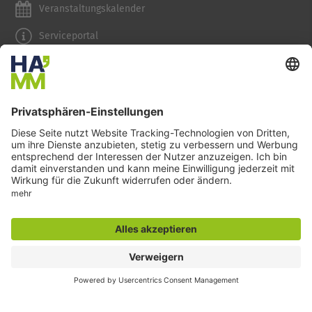
Veranstaltungskalender
Serviceportal
Stadtplan und Geodaten
Sag`s Hamm (Anliegen melden)
Themenübersicht
Rathaus, Politik
Planen, Bauen, Wohnen
Tourismus
Kultur
Wirtschaft
Bildung, Weiterbildung
Umwelt, Abfallwirtschaft
Klima, Mobilität
Gesellschaft, Soziales, Gesundheit