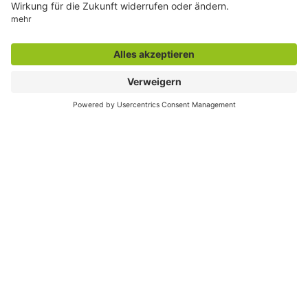
Der direkte Draht
Zentrale Rufnummer:
02381 17-0
Servicetelefon:
02381 17-7777
montags bis freitags
7:30 bis 18:00 Uhr
E-Mail:
info@stadt.hamm.de
Besondere Services