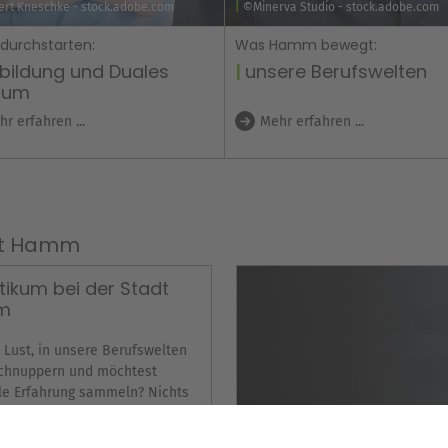
rt Kneschke - stock.adobe.com
©Minerva Studio - stock.adobe.com
 durchstarten:
Was Hamm bewegt:
bildung und Duales
unsere Berufswelten
ium
r erfahren ...
Mehr erfahren ...
adt Hamm
tikum bei der Stadt
m
 Lust, in unsere Berufswelten
schnuppern und möchtest
le Erfahrung sammeln? Nichts
r als das – du kannst im
eich deiner Wahl gerne hinter