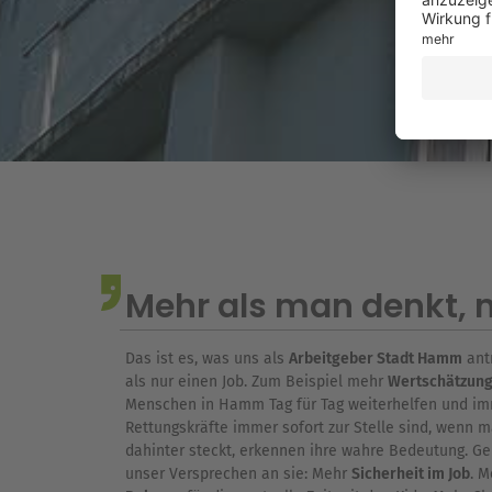
Mehr als man denkt, m
Das ist es, was uns als
Arbeitgeber Stadt Hamm
antr
als nur einen Job. Zum Beispiel mehr
Wertschätzun
Menschen in Hamm Tag für Tag weiterhelfen und imm
Rettungskräfte immer sofort zur Stelle sind, wenn m
dahinter steckt, erkennen ihre wahre Bedeutung. Gen
unser Versprechen an sie: Mehr
Sicherheit im Job
. 