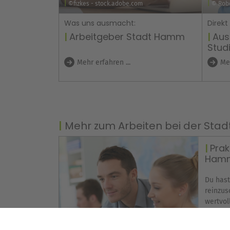
©fizkes - stock.adobe.com
© Robe
Was uns ausmacht:
Direkt
Arbeitgeber Stadt Hamm
Aus
Stud
Mehr erfahren ...
Meh
Mehr zum Arbeiten bei der St
Prak
Ham
Du hast
reinzu
wertvol
leichte
Fachber