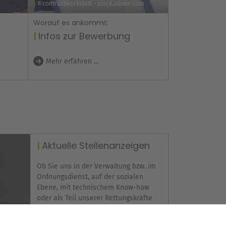
©contrastwerkstatt - stock.adobe.com
Worauf es ankommt:
Infos zur Bewerbung
Mehr erfahren ...
Aktuelle Stellenanzeigen
Ob Sie uns in der Verwaltung bzw. im
Ordnungsdienst, auf der sozialen
Ebene, mit technischem Know-how
oder als Teil unserer Rettungskräfte
verstärken möchten: Hier finden Sie
alle aktuellen Angebote und freien