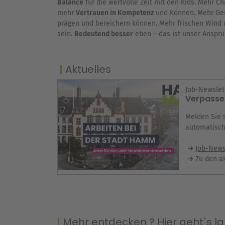
Balance
für die wertvolle Zeit mit den Kids. Mehr C
mehr
Vertrauen in Kompetenz
und Können. Mehr Gem
prägen und bereichern können. Mehr frischen Wind un
sein.
Bedeutend besser
eben – das ist unser Anspru
Aktuelles
Job-Newslet
Verpassen
Melden Sie 
automatisch
Job-News
Zu den a
Mehr entdecken ? Hier geht`s l