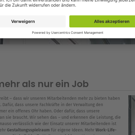
ehr als nur ein Job
eibt – dass wir unseren Mitarbeitenden mehr zu bieten haben
g
. Dafür, dass unsere Fachkräfte in der Verwaltung den
er ein offenes Ohr haben. Oder dafür, dass unsere
an sie braucht. Wir sehen das – und erkennen die Leistung, die
auso verlässlich wie der Einsatz unserer Mitarbeitenden ist
Mehr
Gestaltungsspielraum
für eigene Ideen. Mehr
Work-Life-