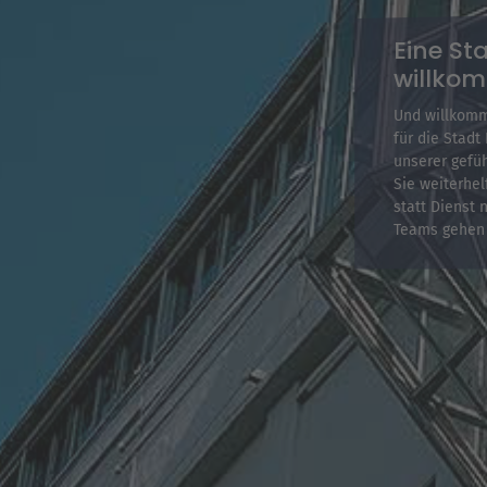
Eine Sta
willko
Und willkomm
für die Stad
unserer gefüh
Sie weiterhe
statt Dienst 
Teams gehen S