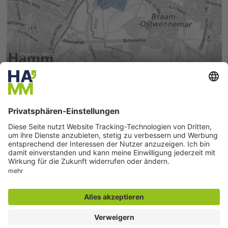
Quelle: Micus
Hohefeld
Los 11:
Der Ausbaubereich umfasst 31 Anschriften im
Polygon
„Hohefeld“.
Lesen Sie mehr ...
Kontakt für allgemeine Fragen zum Thema
„Breitband"
MICUS Strategieberatung GmbH
MICUS Strategieberatung GmbH ist eines der deutschlandweit