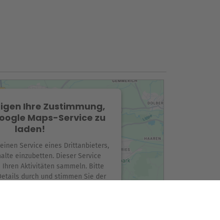
igen Ihre Zustimmung,
oogle Maps-Service zu
laden!
inen Service eines Drittanbieters,
alte einzubetten. Dieser Service
 Ihren Aktivitäten sammeln. Bitte
Details durch und stimmen Sie der
es Service zu, um diese Karte
anzuzeigen.
ehr Informationen