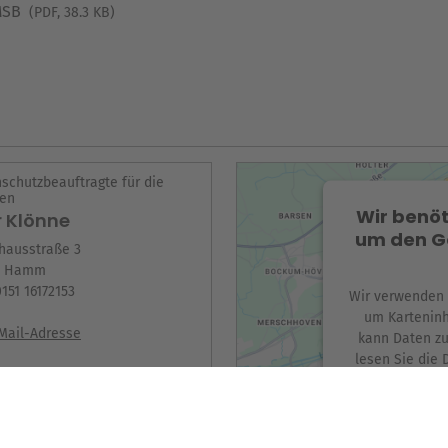
 MSB
(PDF, 38.3 KB)
schutzbeauftragte für die
len
Wir benöt
r Klönne
um den G
hausstraße 3
5 Hamm
0151 16172153
Wir verwenden e
um Karteninh
Mail-Adresse
kann Daten zu
lesen Sie die 
Nutzung d
eitere Infos im Serviceportal
M