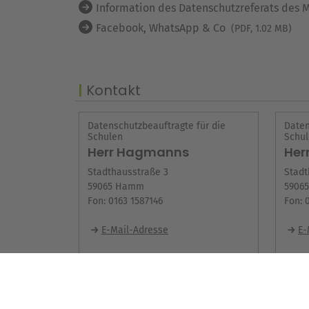
Information des Datenschutzreferats des
Facebook, WhatsApp & Co
(PDF, 1.02 MB)
Kontakt
Datenschutzbeauftragte für die
Daten
Schulen
Schu
Herr Hagmanns
Her
Stadthausstraße 3
Stadt
59065 Hamm
5906
Fon: 0163 1587146
Fon: 
E-Mail-Adresse
E-
Weitere Infos im Serviceportal
W