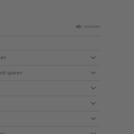
ten
eld sparen
hen