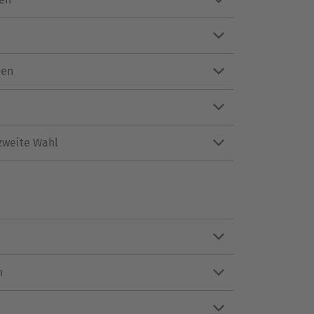
nen
zweite Wahl
n