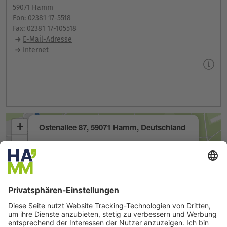
59071 Hamm
Fon: 02381 17-5518
Fax: 02381 17-105518
E-Mail-Adresse
Internet