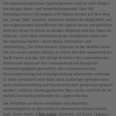
mit abwechslungsreichen Sportangeboten. Und vor allen Dingen:
ein riesiges Natur- und Umweltschutzprojekt. Über 100
Bierzeltgarnituren mit jeweils acht Plätzen werden auf dem Weg
als „Lange Tafel“ platziert. Zusätzlich besteht die Möglichkeit, auf
den angrenzenden Rasenflächen mit eigener Decke und gefülltem
Korb Teil dieses Picknicks zu werden. Begleitet wird das Open-Air-
Picknick – auch dank Unterstützung der Stadtwerke Hamm und
der Sparkasse Hamm – durch Musik, Information und
Unterhaltung. „Der Erlebensraum Lippeaue ist der denkbar beste
Ort, um unsere beiden Jubiläen zu feiern: den 800. Geburtstag der
Stadt Hamm und das 100-jährige Bestehen des Lippeverbandes.
Gemeinsam haben wir hier innenstadtnah ein blaugrünes
Naherholungsgebiet geschaffen, das Hochwasserschutz,
Flussrenaturierung und Freizeitgestaltung miteinander verbindet.
Es steht symbolisch auch dafür, dass Großartiges gelingen kann,
wenn Stadtentwicklung und Wasserwirtschaft gemeinsam gedacht
werden“, erklären Oberbürgermeister Marc Herter und Prof. Dr. Uli
Paetzel, Vorstandsvorsitzender des Lippeverbandes.
Die Teilnahme an dieser einmaligen und doppelten
Geburtstagsfeier ist ganz einfach: Interessierte können bereits
jetzt „ihren“ Tisch
hier online
bestellen. Auf einem Lageplan