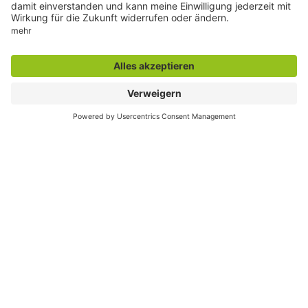
Seite drucken
Seite teilen
Der direkte Draht
Zentrale Rufnummer:
02381 17-0
Servicetelefon:
02381 17-7777
montags bis freitags
7:30 bis 18:00 Uhr