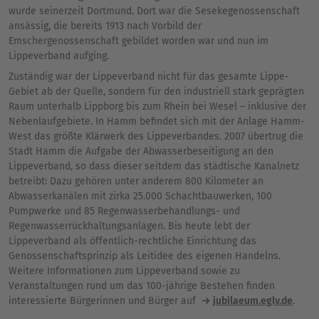
wurde seinerzeit Dortmund. Dort war die Sesekegenossenschaft
ansässig, die bereits 1913 nach Vorbild der
Emschergenossenschaft gebildet worden war und nun im
Lippeverband aufging.
Zuständig war der Lippeverband nicht für das gesamte Lippe-
Gebiet ab der Quelle, sondern für den industriell stark geprägten
Raum unterhalb Lippborg bis zum Rhein bei Wesel – inklusive der
Nebenlaufgebiete. In Hamm befindet sich mit der Anlage Hamm-
West das größte Klärwerk des Lippeverbandes. 2007 übertrug die
Stadt Hamm die Aufgabe der Abwasserbeseitigung an den
Lippeverband, so dass dieser seitdem das städtische Kanalnetz
betreibt: Dazu gehören unter anderem 800 Kilometer an
Abwasserkanälen mit zirka 25.000 Schachtbauwerken, 100
Pumpwerke und 85 Regenwasserbehandlungs- und
Regenwasserrückhaltungsanlagen. Bis heute lebt der
Lippeverband als öffentlich-rechtliche Einrichtung das
Genossenschaftsprinzip als Leitidee des eigenen Handelns.
Weitere Informationen zum Lippeverband sowie zu
Veranstaltungen rund um das 100-jährige Bestehen finden
interessierte Bürgerinnen und Bürger auf
jubilaeum.eglv.de
.