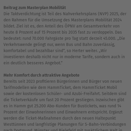
Beitrag zum Masterplan Mobilität
Die Taktverdichtung ist Teil des Nahverkehrsplans (NVP) 2025, der
den Rahmen für die Umsetzung des Masterplans Mobilität 2024
bildet. Ziel ist es, den Anteil des ÖPNV am Gesamtverkehr von
heute 8 Prozent auf 15 Prozent bis 2035 fast zu verdoppeln. Das
bedeutet: rund 70.000 Fahrgäste pro Tag statt derzeit 45.000. „Die
Verkehrswende gelingt nur, wenn Bus und Bahn zuverlässig,
komfortabel und bezahlbar sind“, so Herter weiter. „Wir
investieren deshalb nicht nur in moderne Tarife, sondern auch in
ein deutlich besseres Angebot.“
Mehr Komfort durch attraktive Angebote
Bereits seit 2023 profitieren Bürgerinnen und Bürger von neuen
Tarifmodellen wie dem HammTicket, dem HammTicket Mobil
sowie der kostenlosen Schüler- und Azubi-Freifahrt. Seitdem sind
die Ticketverkäufe um fast 20 Prozent gestiegen. Inzwischen gibt
es in Hamm gut 25.200 Abo-Kunden für Bustickets, was rund 14
Prozent der Einwohnerinnen und Einwohnern entspricht. Ergänzt
werden die Ticket-Maßnahmen durch den neuen Haltepunkt
Westtünnen und langfristige Planungen für S-Bahn-Verbindungen
nach Dortmund, Münster und Bielefeld mit zusätzlichem Halt in