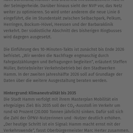
der Selmigerheide. Darüber hinaus sieht der NVP vor, das Netz
weiter zu optimieren. So wird unter anderem die neue Linie 8
eingeführt, die im Stundentakt zwischen Selbachpark, Pelkum,
Herringen, Bockum-Hövel, Heessen und der Barbaraklinik
verkehrt. Der südöstliche Abschnitt des bisherigen Ringbusses
wird dagegen ausgesetzt.
Die Einführung des 10-Minuten-Takts ist zunächst bis Ende 2026
befristet. „Wir werden die Nachfrage engmaschig durch
Fahrgastzählungen und Befragungen begleiten“, erläutert Steffen
Müller, Betriebsleiter Verkehrsbetrieb bei den Stadtwerken
Hamm. In der zweiten Jahreshälfte 2026 soll auf Grundlage der
Daten über die weitere Ausgestaltung beraten werden.
Hintergrund: Klimaneutralität bis 2035
Die Stadt Hamm verfolgt mit ihrem Masterplan Mobilität ein
ehrgeiziges Ziel: Bis 2035 soll der CO₂-Ausstoß im Verkehr um
rund 40 Prozent (20.000 Tonnen jährlich) sinken. Dafür soll sich
die Zahl der ÖPNV-Nutzerinnen und -Nutzer deutlich erhöhen.
„Der heutige Schritt ist ein Signal: Hamm macht ernst mit der
Verkehrswende“, fasst Oberbürgermeister Marc Herter zusammen.