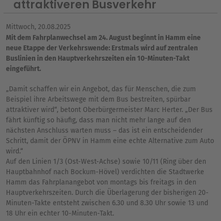
attraktiveren Busverkehr
Mittwoch, 20.08.2025
Mit dem Fahrplanwechsel am 24. August beginnt in Hamm eine
neue Etappe der Verkehrswende: Erstmals wird auf zentralen
Buslinien in den Hauptverkehrszeiten ein 10-Minuten-Takt
eingeführt.
„Damit schaffen wir ein Angebot, das für Menschen, die zum
Beispiel ihre Arbeitswege mit dem Bus bestreiten, spürbar
attraktiver wird“, betont Oberbürgermeister Marc Herter. „Der Bus
fährt künftig so häufig, dass man nicht mehr lange auf den
nächsten Anschluss warten muss – das ist ein entscheidender
Schritt, damit der ÖPNV in Hamm eine echte Alternative zum Auto
wird.“
Auf den Linien 1/3 (Ost-West-Achse) sowie 10/11 (Ring über den
Hauptbahnhof nach Bockum-Hövel) verdichten die Stadtwerke
Hamm das Fahrplanangebot von montags bis freitags in den
Hauptverkehrszeiten. Durch die Überlagerung der bisherigen 20-
Minuten-Takte entsteht zwischen 6.30 und 8.30 Uhr sowie 13 und
18 Uhr ein echter 10-Minuten-Takt.