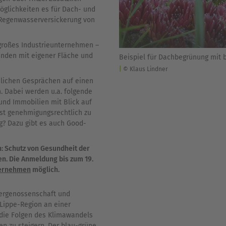
glichkeiten es für Dach-​ und
 Regenwasserversickerung von
 großes Industrieunternehmen –
benden mit eigener Fläche und
Beispiel für Dachbegrünung mit 
© Klaus Lindner
nlichen Gesprächen auf einen
n. Dabei werden u.a. folgende
 und Immobilien mit Blick auf
st genehmigungsrechtlich zu
? Dazu gibt es auch Good-​
 Schutz von Gesundheit der
en. Die Anmeldung bis zum 19.
nternehmen
möglich.
hergenossenschaft und
ippe-​Region an einer
die Folgen des Klimawandels
n zu steigern. Der blau-​grüne