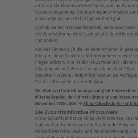
erfahren die Firmenvertreter*innen, welche Fördermö
Fassadenbegrünung, Entsiegelung oder Anlagen zur
Emschergenossenschaft/Lippeverband gibt.
Egal ob kleiner Handwerksbetrieb, Restaurant oder
die Veranstaltung richtet sich an alle Gewerbetrei
Immobilien.
Konkret können sich die Teilnehmer*innen in persö
Klimaresilienz-​Check für ihr Unternehmen einstelle
Fragen erörtert: Wie ist der Ist-​Zustand der Flächen
Klimaanpassung? Was ist technisch machbar? Was i
beachten? Welche Fördermittel stehen zur Verfügung
Practice-​Beispiele aus der Region.
Der Mehrwert von Klimaanpassung für Unternehmen:
Mitarbeitenden, der Infrastruktur und von Ressourc
November 2025 unter
Klima-​Check-​Up für Ihr U
Die Zukunftsinitiative Klima.Werk
In der Zukunftsinitiative Klima.Werk arbeiten Emsc
Lippeverband gemeinsam mit Städten der Emscher-​L
wasserbewussten Stadt-​ und Raumentwicklung, um 
abzumildern und die Lebensqualität in den Quartiere