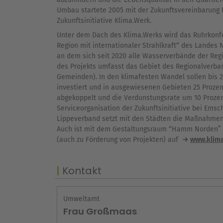
Umbau startete 2005 mit der Zukunftsvereinbarung R
Zukunftsinitiative Klima.Werk.
Unter dem Dach des Klima.Werks wird das Ruhrkonfer
Region mit internationaler Strahlkraft“ des Landes 
an dem sich seit 2020 alle Wasserverbände der Regio
des Projekts umfasst das Gebiet des Regionalverba
Gemeinden). In den klimafesten Wandel sollen bis 2
investiert und in ausgewiesenen Gebieten 25 Prozen
abgekoppelt und die Verdunstungsrate um 10 Prozen
Serviceorganisation der Zukunftsinitiative bei Ems
Lippeverband setzt mit den Städten die Maßnahmen
Auch ist mit dem Gestaltungsraum “Hamm Norden” 
(auch zu Förderung von Projekten) auf
www.klima
Kontakt
Umweltamt
Frau Großmaas