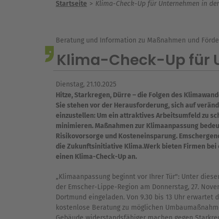
Startseite
Klima-Check-Up für Unternehmen in de
Beratung und Information zu Maßnahmen und Förde
Klima-Check-Up für 
Dienstag, 21.10.2025
Hitze, Starkregen, Dürre – die Folgen des Klimawan
Sie stehen vor der Herausforderung, sich auf verän
einzustellen: Um ein attraktives Arbeitsumfeld zu s
minimieren. Maßnahmen zur Klimaanpassung bedeut
Risikovorsorge und Kosteneinsparung. Emschergen
die Zukunftsinitiative Klima.Werk bieten Firmen bei
einen Klima-​Check-​Up an.
„Klimaanpassung beginnt vor Ihrer Tür": Unter die
der Emscher-​Lippe-​Region am Donnerstag, 27. Novem
Dortmund eingeladen. Von 9.30 bis 13 Uhr erwartet 
kostenlose Beratung zu möglichen Umbaumaßnahme
Gebäude widerstandsfähiger machen gegen Starkrege