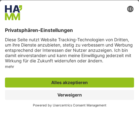
Seite drucken
Seite teilen
Der direkte Draht
Zentrale Rufnummer:
02381 17-0
Servicetelefon:
02381 17-7777
montags bis freitags
7:30 bis 18:00 Uhr
E-Mail:
info@stadt.hamm.de