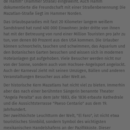
de Hamm" (Hammer Straße) eingeweiht. Auch Hamm
dokumentierte die Freundschaft mit einer Straßenbenennung: Die
Mazatlan-Straße liegt im Hammer Norden.
Das Urlaubsparadies mit fast 20 Kilometer langem weißem
Sandstrand hat rund 400 000 Einwohner. Jeder dritte von ihnen
hat mit der Betreuung von rund einer Million Touristen pro Jahr zu
tun, von denen 80 Prozent aus den USA kommen. Die Urlauber
können schnorcheln, tauchen und schwimmen, das Aquarium und
den Botanischen Garten besuchen und wissen sich in modernen
Hotelanlagen gut aufgehoben. Viele Besucher werden nicht nur
von der Sonne, sondern auch vom Hochsee-Angelsport angelockt.
Auch der Karneval zieht mit seinen Umzügen, Bällen und anderen
Veranstaltungen Besucher aus aller Welt an.
Der historische Kern Mazatlans hat nicht viel zu bieten. Immerhin
aber das nach einer berühmten Sängerin benannte Theater
"Angela Peralta" aus dem Jahr 1883, die 1836 erbaute Kathedrale
und die Aussichtsterrasse "Paeso Centario" aus dem 19.
Jahrhundert.
Der zweithöchste Leuchtturm der Welt, "El Faro", ist nicht etwa
touristisches Sinnbild, sondern Symbol des wichtigsten
mexikanischen Handelshafens an der Pazifikküste. Dieser