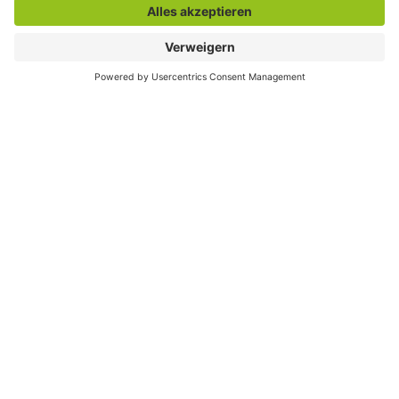
Zentrale Rufnummer:
02381 17-0
Servicetelefon:
02381 17-7777
montags bis freitags
7:30 bis 18:00 Uhr
E-Mail:
info@stadt.hamm.de
Besondere Services
Veranstaltungskalender
Serviceportal
Stadtplan und Geodaten
Sag`s Hamm (Anliegen melden)