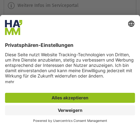
Weitere Infos im Serviceportal
Seite drucken
Seite teilen
Der direkte Draht
Zentrale Rufnummer:
02381 17-0
Servicetelefon:
02381 17-7777
montags bis freitags
7:30 bis 18:00 Uhr
E-Mail:
info@stadt.hamm.de