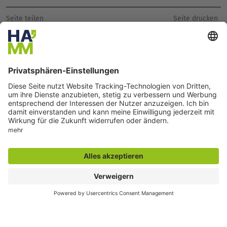
Seite drucken
Seite teilen
Der direkte Draht
Rufnummer Medienzentrum:
02381 17-5084
Servicetelefon Stadt Hamm:
02381 17-7777
montags bis freitags
7:30 bis 19:00 Uhr und
samstags
7:30 bis 13:00 Uhr