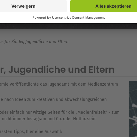
s für Kinder, Jugendliche und Eltern
r, Jugendliche und Eltern
emie veröffentlichte das Jugendamt mit dem Medienzentrum
die nach Ideen zum kreativen und abwechslungsreichen
oder einfach nur witzige Seiten für die „Medienfreizeit“ - zum
nicht immer Instagram und Co. oder Netflix sein!
sten Tipps, hier eine Auswahl: