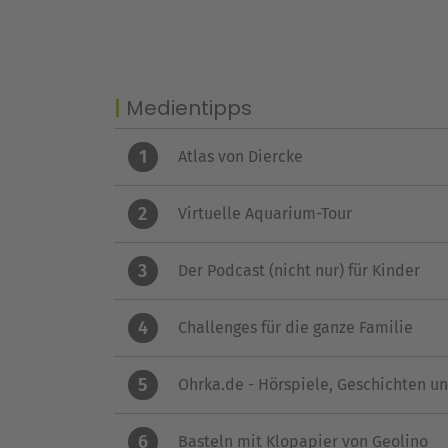
Medientipps
1
Atlas von Diercke
2
Virtuelle Aquarium-Tour
3
Der Podcast (nicht nur) für Kinder
4
Challenges für die ganze Familie
5
Ohrka.de - Hörspiele, Geschichten u
6
Basteln mit Klopapier von Geolino