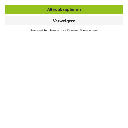
Der direkte Draht
Zentrale Rufnummer:
02381 17-0
Servicetelefon:
02381 17-7777
montags bis freitags
7:30 bis 19:00 Uhr und
samstags
7:30 bis 13:00 Uhr
E-Mail:
info@stadt.hamm.de
Besondere Services