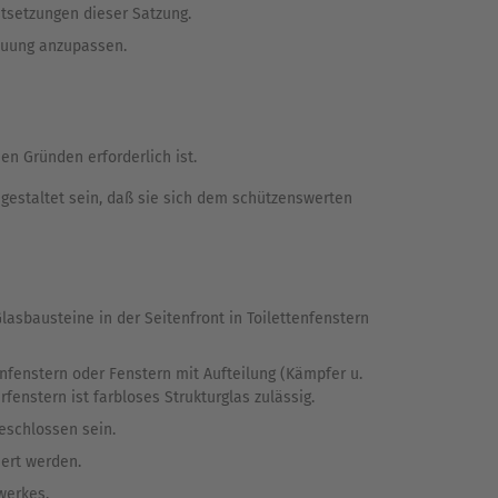
stsetzungen dieser Satzung.
auung anzupassen.
 Gründen erforderlich ist.
gestaltet sein, daß sie sich dem schützenswerten
asbausteine in der Seitenfront in Toilettenfenstern
enfenstern oder Fenstern mit Aufteilung (Kämpfer u.
fenstern ist farbloses Strukturglas zulässig.
eschlossen sein.
uert werden.
werkes.