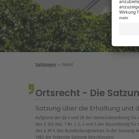
Satzungen
Detail
Ortsrecht - Die Satz
Satzung über die Erhaltung und d
Aufgrund der §§ 4 und 28 der Gemeindeordnung für 
des § 103 Abs. 1 Nr. 1, 2, 4 und 5 der Bauordnung f
des § 39 h des Bundesbaugesetzes in der Fassung de
1982 die folgende Satzung beschlossen: