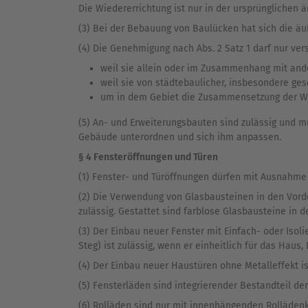
Die Wiedererrichtung ist nur in der ursprünglichen 
(3) Bei der Bebauung von Baulücken hat sich die 
(4) Die Genehmigung nach Abs. 2 Satz 1 darf nur ver
weil sie allein oder im Zusammenhang mit ande
weil sie von städtebaulicher, insbesondere ges
um in dem Gebiet die Zusammensetzung der Woh
(5) An- und Erweiterungsbauten sind zulässig und 
Gebäude unterordnen und sich ihm anpassen.
§ 4 Fensteröffnungen und Türen
(1) Fenster- und Türöffnungen dürfen mit Ausnahme
(2) Die Verwendung von Glasbausteinen in den Vorder
zulässig. Gestattet sind farblose Glasbausteine in d
(3) Der Einbau neuer Fenster mit Einfach- oder Isoli
Steg) ist zulässig, wenn er einheitlich für das Haus
(4) Der Einbau neuer Haustüren ohne Metalleffekt is
(5) Fensterläden sind integrierender Bestandteil de
(6) Rolläden sind nur mit innenhängenden Rolläden