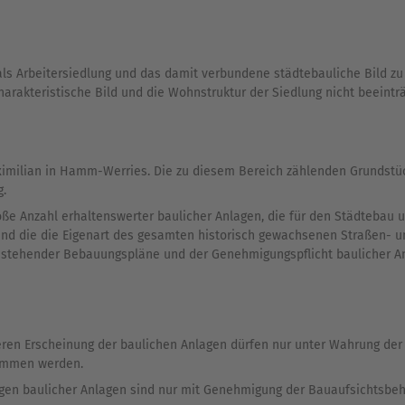
s Arbeitersiedlung und das damit verbundene städtebauliche Bild zu 
arakteristische Bild und die Wohnstruktur der Siedlung nicht beeint
aximilian in Hamm-Werries. Die zu diesem Bereich zählenden Grundstüc
g.
roße Anzahl erhaltenswerter baulicher Anlagen, die für den Städteba
 und die die Eigenart des gesamten historisch gewachsenen Straßen- 
bestehender Bebauungspläne und der Genehmigungspflicht baulicher A
eren Erscheinung der baulichen Anlagen dürfen nur unter Wahrung der
nommen werden.
gen baulicher Anlagen sind nur mit Genehmigung der Bauaufsichtsbeh