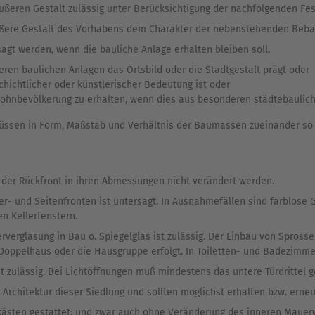
äußeren Gestalt zulässig unter Berücksichtigung der nachfolgenden Fe
äußere Gestalt des Vorhabens dem Charakter der nebenstehenden Beb
sagt werden, wenn die bauliche Anlage erhalten bleiben soll,
ren baulichen Anlagen das Ortsbild oder die Stadtgestalt prägt oder
chichtlicher oder künstlerischer Bedeutung ist oder
nbevölkerung zu erhalten, wenn dies aus besonderen städtebaulichen
müssen in Form, Maßstab und Verhältnis der Baumassen zueinander so 
 der Rückfront in ihren Abmessungen nicht verändert werden.
- und Seitenfronten ist untersagt. In Ausnahmefällen sind farblose Gl
en Kellerfenstern.
erverglasung in Bau o. Spiegelglas ist zulässig. Der Einbau von Spross
, Doppelhaus oder die Hausgruppe erfolgt. In Toiletten- und Badezimmer
t zulässig. Bei Lichtöffnungen muß mindestens das untere Türdrittel g
r Architektur dieser Siedlung und sollten möglichst erhalten bzw. erne
kästen gestattet; und zwar auch ohne Veränderung des inneren Mauer