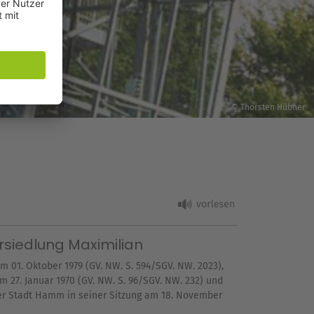
© Thorsten Hübner
rsiedlung Maximilian
01. Oktober 1979 (GV. NW. S. 594/SGV. NW. 2023),
 27. Januar 1970 (GV. NW. S. 96/SGV. NW. 232) und
der Stadt Hamm in seiner Sitzung am 18. November