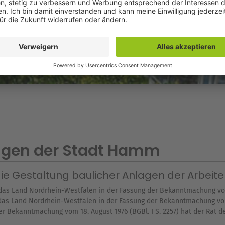
ungen der Stadt Hamm
ie Gestaltung baulicher Anlagen der Arbeite
das Land Nordrhein-Westfalen in der Fassung der Bekanntmachung vom 
ür das Land Nordrhein-Westfalen in der Fassung der Bekanntmachung vom
r Bekanntmachung vom 18. August 1976 (BGBl. I S. 2257) hat der Rat 