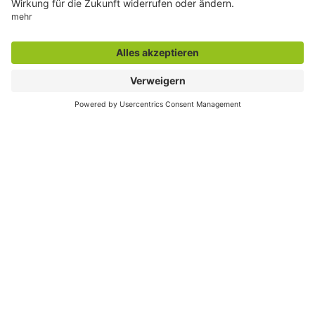
Seite drucken
Seite teilen
Der direkte Draht
Zentrale Rufnummer:
02381 17-0
Servicetelefon:
02381 17-7777
montags bis freitags
7:30 bis 19:00 Uhr und
samstags
7:30 bis 13:00 Uhr
E-Mail:
info@stadt.hamm.de