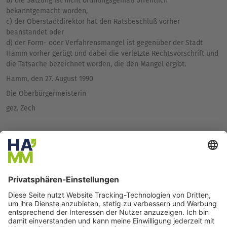
b) die Satzung ist nicht ordnungsgemäß öffentlich
bekanntgemacht worden,
c) der Oberstadtdirektor hat den Ratsbeschluß vorher
beanstandet oder
d) der Form- oder Verfahrensmangel ist gegenüber der Stadt
Hamm vorher gerügt und dabei die verletzte Rechtsvorschrift und
die Tatsache bezeichnet worden, die den Mangel ergibt.
Hamm, den 27. August 1990
Die Oberbürgermeisterin
gez. Zech
Anlagen
öffentliche Bekanntmachung 7. Änderungssatzung
Zurück zur Kategorienübersicht