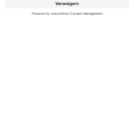
Besondere Services
Veranstaltungskalender
Serviceportal
Stadtplan und Geodaten
Sag`s Hamm (Anliegen melden)
Themenübersicht
Rathaus, Politik
Planen, Bauen, Wohnen
Tourismus
Kultur
Wirtschaft
Bildung, Weiterbildung