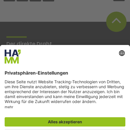
Der direkte Draht
Zentrale Rufnummer:
02381 17-0
Servicetelefon:
02381 17-7777
montags bis freitags
7:30 bis 19:00 Uhr und
samstags
7:30 bis 13:00 Uhr
E-Mail:
info@stadt.hamm.de