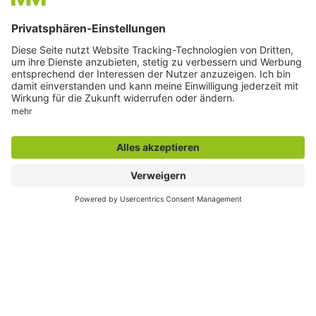
Der direkte Draht
Servicetelefon Familienrathaus:
02381 17-5353
Servicetelefon Elterngeld:
02381 17-5399
Servicetelefon Standesamt:
02381 17-5343
Servicetelefon Jugendamt:
02381 17-6205
Zentrale Rufnummer der Verwaltung:
02381 17-0
Öffnungszeit des Familienrathauses
Montag: 07:30 - 16:00 Uhr
Dienstag: 07:00 - 16:00 Uhr
Mittwoch: 09:00 - 18:00 Uhr