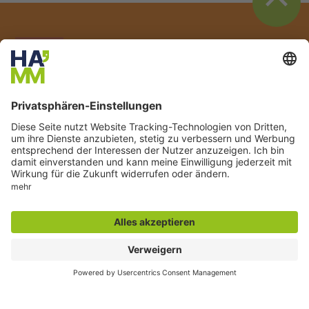
Der direkte Draht
Servicetelefon Familienrathaus:
02381 17-5353
Servicetelefon Elterngeld:
02381 17-5399
Servicetelefon Standesamt:
02381 17-5343
Servicetelefon Jugendamt:
02381 17-6205
Zentrale Rufnummer der Verwaltung:
02381 17-0
Öffnungszeit des Familienrathauses
Montag: 07:30 - 16:00 Uhr
Dienstag: 07:00 - 16:00 Uhr
Mittwoch: 09:00 - 18:00 Uhr