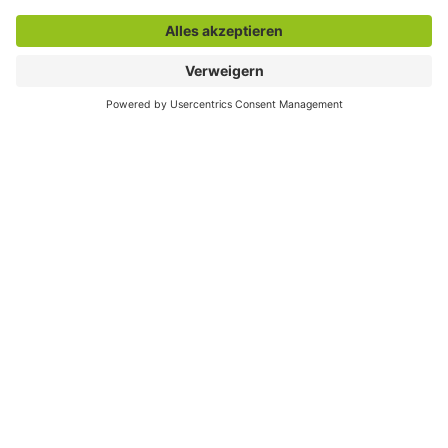
Servicetelefon Jugendamt:
02381 17-6205
Zentrale Rufnummer der Verwaltung:
02381 17-0
Öffnungszeit des Familienrathauses
Montag: 07:30 - 16:00 Uhr
Dienstag: 07:00 - 16:00 Uhr
Mittwoch: 09:00 - 18:00 Uhr
Donnerstag: 07:30 - 16:00 Uhr
Freitag: 07:30 - 13:00 Uhr
E-Mail:
familienrathaus@stadt.hamm.de
Adresse:
Caldenhofer Weg 10,
59063 Hamm