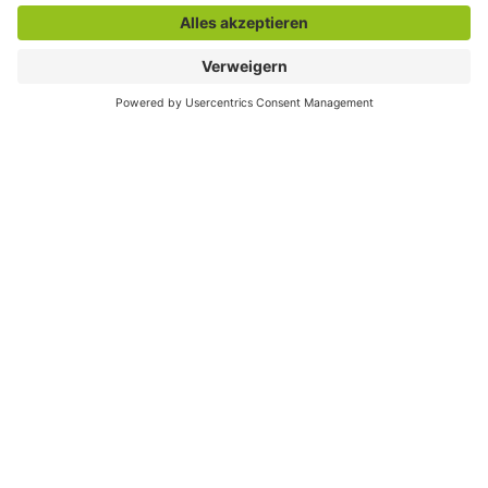
Teamleitung
Bildungs- und Teilhabebüro
Frau Talmann
Südring 4-6
59065 Hamm
Fon: 02381 17-6644
Fax: 02381 17-2849
E-Mail-Adresse
Hier finden Sie uns
Bildungs- und Teilhabebüro
Südring 4-6