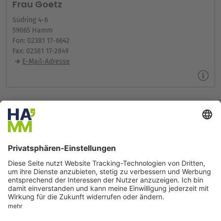
Frau Goetz
Südring 4-6
59065 Hamm
Fon: 02381 17-6642
Fax: 02381 17-2849
E-Mail-Adresse
Koordination
Bildungs- und Teilhabebüro
Herr Kamus
Südring 4-6
59065 Hamm
Fon: 02381 17-6656
Fax: 02381 17-2849
E-Mail-Adresse