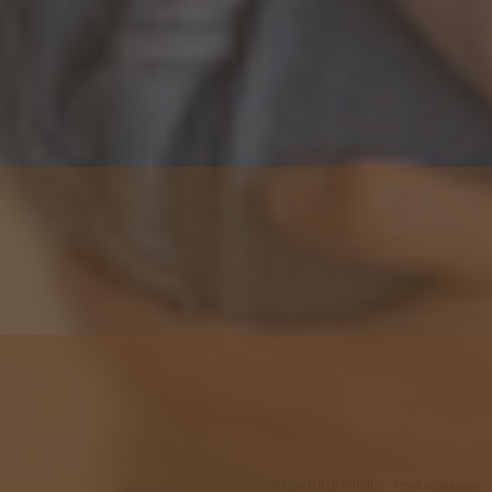
© LIGHTFIELD STUDIOS - stock.adobe.com