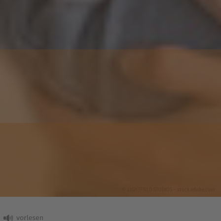
© LIGHTFIELD STUDIOS - stock.adobe.com