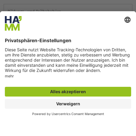
Bildungs- und Teilhabebüro
Herr Kamus
Südring 4-6
59065 Hamm
Fon: 02381 17-6656
Fax: 02381 17-2849
E-Mail-Adresse
Teamleitung
Bildungs- und Teilhabebüro
Frau Talmann
Südring 4-6
59065 Hamm
Fon: 02381 17-6644
Fax: 02381 17-2849