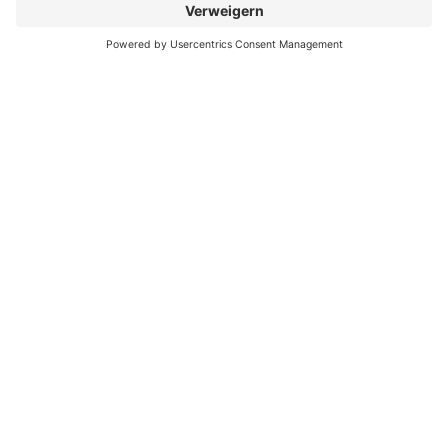
Besondere Services
Veranstaltungskalender
Serviceportal
Stadtplan und Geodaten
Sag`s Hamm (Anliegen melden)
Themenübersicht
Ja sagen
Eltern werden
Kinder betreuen
Bildung stärken
Gesund aufwachsen