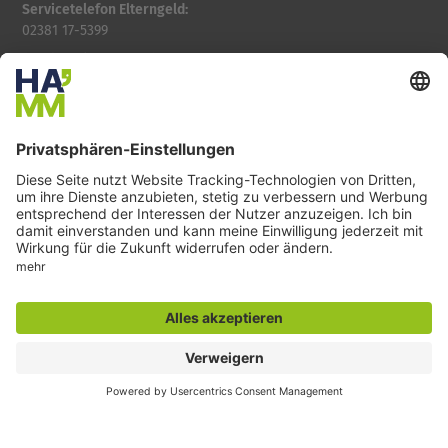
Servicetelefon Elterngeld:
02381 17-5399
Servicetelefon Standesamt:
02381 17-5343
Servicetelefon Jugendamt:
02381 17-6205
Zentrale Rufnummer der Verwaltung:
02381 17-0
Öffnungszeit des Familienrathauses
Montag: 07:30 - 16:00 Uhr
Dienstag: 07:00 - 16:00 Uhr
Mittwoch: 09:00 - 18:00 Uhr
Donnerstag: 07:30 - 16:00 Uhr
Freitag: 07:30 - 13:00 Uhr
E-Mail:
familienrathaus@stadt.hamm.de
Adresse:
Caldenhofer Weg 10,
59063 Hamm